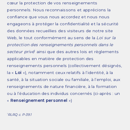
cœur la protection de vos renseignements
personnels. Nous reconnaissons et apprécions la
Engagement et valeurs
confiance que vous nous accordez et nous nous
engageons à protéger la confidentialité et la sécurité
des données recueillies des visiteurs de notre site
Survol des services
Web, le tout conformément au sens de la
Loi sur la
protection des renseignements personnels dans le
Estimations
secteur privé
ainsi que des autres lois et règlements
1
applicables en matière de protection des
Ingénierie
renseignements personnels (collectivement désignés,
la «
Loi
»), notamment ceux relatifs à l’identité, à la
Dessin et modélisation 3D
santé, à la situation sociale ou familiale, à l’emploi, aux
Fabrication
renseignements de nature financière, à la formation
ou à l’éducation des individus concernés (ci-après : un
Gestion de projets
«
Renseignement personnel
»)
Érection de charpentes d’acier
RLRQ c. P-39.1
1