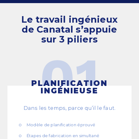
Engagement et valeurs
Le travail ingénieux
de Canatal
s’appuie
sur 3 piliers
Survol des services
01
Estimations
Ingénierie
Dessin et modélisation 3D
PLANIFICATION
INGÉNIEUSE
Fabrication
Gestion de projets
Dans les temps, parce qu’il le faut.
Érection de charpentes d’acier
Modèle de planification éprouvé
Étapes de fabrication en simultané