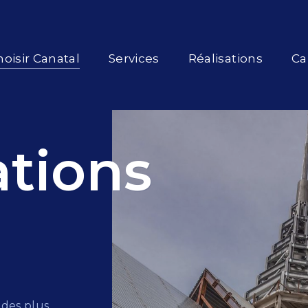
oisir Canatal
Services
Réalisations
Ca
ations
 des plus