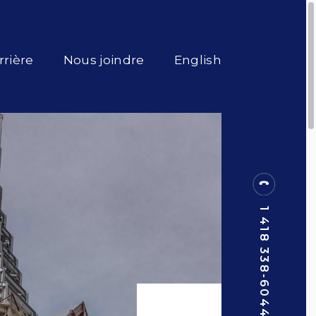
rrière
Nous joindre
English
1 418 338-6044