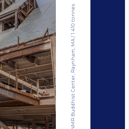
NMR Buddhist Center, Raynham, MA / 1 410 tonnes