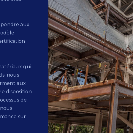
répondre aux
modèle
rtification
atériaux qui
ds, nous
forment aux
re disposition
rocessus de
e nous
ormance sur