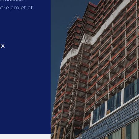
tre projet et
ux