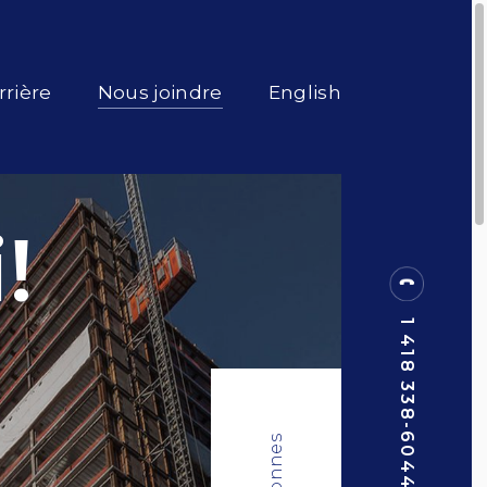
rrière
Nous joindre
English
!
1 418 338-6044