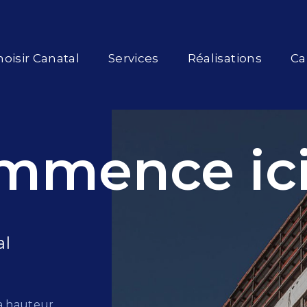
oisir Canatal
Services
Réalisations
Ca
mmence ici
al
a hauteur.