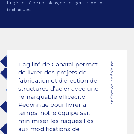
l’ingéniosité de nos plans, de nos gens et de nos
techniques.
Engagement et valeurs
Survol des services
Estimations
Ingénierie
Planification ingénieuse
L’agilité de Canatal permet
de livrer des projets de
Dessin et modélisation 3D
fabrication et d’érection de
structures d’acier avec une
Fabrication
remarquable efficacité.
Gestion de projets
Reconnue pour livrer à
temps, notre équipe sait
Érection de charpentes d’acier
minimiser les risques liés
aux modifications de