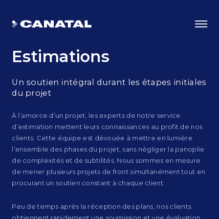
Estimations
Un soutien intégral durant les étapes initiales
du projet
À l’amorce d’un projet, les experts de notre service
d’estimation mettent leurs connaissances au profit de nos
clients. Cette équipe est dévouée à mettre en lumière
l’ensemble des phases du projet, sans négliger la panoplie
de complexités et de subtilités. Nous sommes en mesure
de mener plusieurs projets de front simultanément tout en
Choisir Canatal
procurant un soutien constant à chaque client.
Les avantages de l’ingéniosité
Peu de temps après la réception des plans, nos clients
Certifications
obtiennent rapidement une soumission et une évaluation