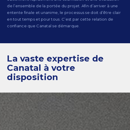
de l’ensemble de la portée du projet. Afin d’arriver à une
Engagement et valeurs
entente finale et unanime, le processus se doit d’être clair
en tout temps et pour tous. C’est par cette relation de
confiance que Canatal se démarque.
Survol des services
Estimations
La vaste expertise
de
Ingénierie
Canatal à votre
Dessin et modélisation 3D
disposition
Fabrication
Gestion de projets
Érection de charpentes d’acier