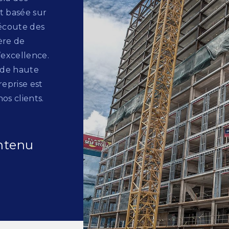
st basée sur
écoute des
ère de
’excellence.
 de haute
eprise est
os clients.
ntenu