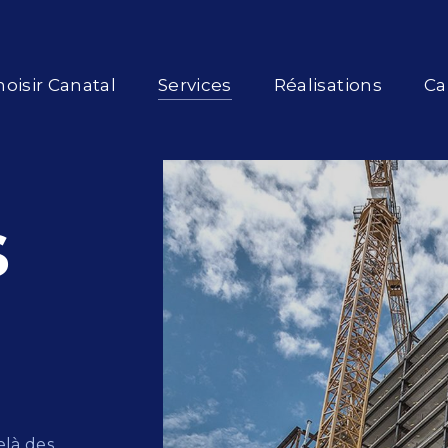
oisir Canatal
Services
Réalisations
Ca
s
elà des