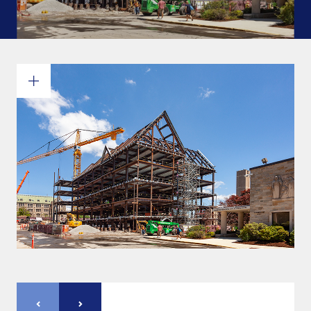
Engagement et valeurs
Survol des services
Estimations
Ingénierie
Dessin et modélisation 3D
Fabrication
Gestion de projets
Érection de charpentes d’acier