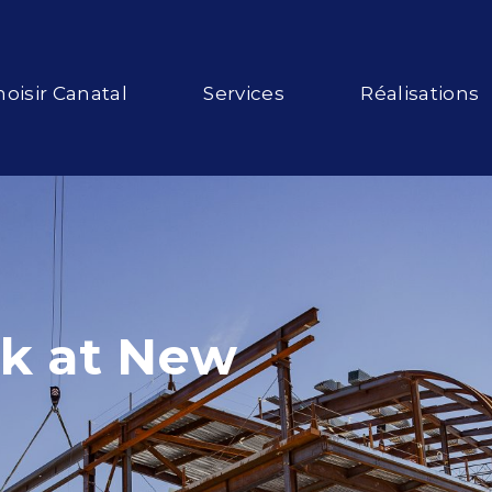
oisir Canatal
Services
Réalisations
ck at New