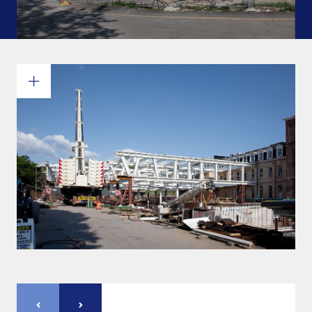
Engagement et valeurs
Survol des services
Estimations
Ingénierie
Dessin et modélisation 3D
Fabrication
Gestion de projets
Érection de charpentes d’acier