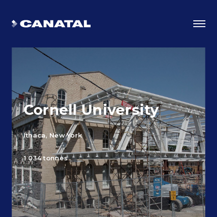
Cornell University
Ithaca, New York
1 034 tonnes
Choisir Canatal
Les avantages de l’ingéniosité
Certifications