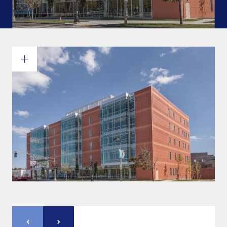
Engagement et valeurs
Survol des services
Estimations
Ingénierie
Dessin et modélisation 3D
Fabrication
Gestion de projets
Érection de charpentes d’acier