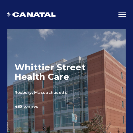
Whittier Street
Health Care
Roxbury, Massachusetts
Choisir Canatal
485 tonnes
Les avantages de l’ingéniosité
Certifications